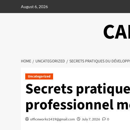
Skip
August 6, 2026
to
content
CA
HOME
UNCATEGORIZED
SECRETS PRATIQUES DU DÉVELOP
Uncategorized
Secrets pratiq
professionnel 
officeworks1419@gmail.com
July 7, 2026
0