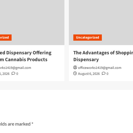
rized
Uncategorized
ed Dispensary Offering
The Advantages of Shoppin
m Cannabis Products
Dispensary
orks1419@gmail.com
officeworks1419@gmail.com
6, 2026
0
August 6, 2026
0
elds are marked
*